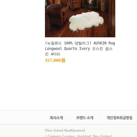
(뉴질랜드 100% 양털러그) AUSKIN Rug
Longwool Quarto Ivory 오스킨 쉽스
킨 4마리
357,000원
[New Zeland HeadQuarters]
+ Company Location : Auckland, New Zealand