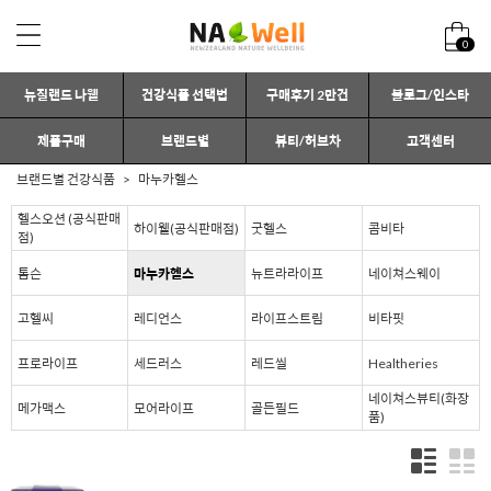
0
뉴질랜드 나웰
건강식품 선택법
구매후기 2만건
블로그/인스타
제품구매
브랜드별
뷰티/허브차
고객센터
브랜드별 건강식품
마누카헬스
헬스오션 (공식판매
하이웰(공식판매점)
굿헬스
콤비타
점)
톰슨
마누카헬스
뉴트라라이프
네이쳐스웨이
고헬씨
레디언스
라이프스트림
비타핏
프로라이프
세드러스
레드씰
Healtheries
네이쳐스뷰티(화장
메가맥스
모어라이프
골든필드
품)