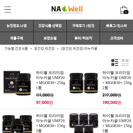
0
뉴질랜드 나웰
건강식품 선택법
구매후기 2만건
블로그/인스타
제품구매
브랜드별
뷰티/허브차
고객센터
기능별 건강식품
장건강,위건강
(장건강,위건강) 마누카꿀
하이웰 프리미엄
하이웰 프리미엄
마누카꿀 UMF20
마누카꿀 UMF20
+ MGO830+ 250g
+ MGO830+ 250g
1통
2통
111,000원
217,000원
97,600원
190,000원
하이웰 프리미엄
하이웰 프리미엄
마누카꿀 UMF20
마누카꿀 UMF20
+ MGO830+ 250g
+ MGO830+ 250g
3통
5통