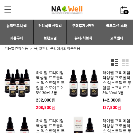
0
뉴질랜드 나웰
건강식품 선택법
구매후기 2만건
블로그/인스타
제품구매
브랜드별
뷰티/허브차
고객센터
기능별 건강식품
목, 코건강, 구강에서의 항균작용
하이웰 프리미엄
하이웰 프리미엄
액상형 프로폴리
액상형 프로폴리
스 익스트렉트 무
스 익스트렉트 무
알콜 스포이드 2
알콜 스포이드 2
5% 30ml 5통
5% 30ml 3통
232,000원
142,000원
208,800원
127,800원
하이웰 프리미엄
하이웰 프리미엄
액상형 프로폴리
액상형 프로폴리
스 익스트렉트 무
스 익스트렉트 무