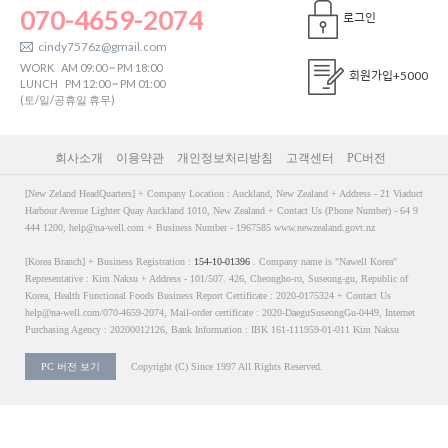
070-4659-2074
로그인
cindy7576z@gmail.com
WORK
AM 09:00 ~ PM 18:00
회원가입
+5000
LUNCH
PM 12:00 ~ PM 01:00
(토/일/공휴일 휴무)
회사소개
이용약관
개인정보처리방침
고객센터
PC버전
[New Zeland HeadQuarters] + Company Location : Auckland, New Zealand + Address - 21 Viaduct
Harbour Avenue Lighter Quay Auckland 1010, New Zealand + Contact Us (Phone Number) - 64 9
444 1200, help@na-well.com + Business Number - 1967585 www.newzealand.govt.nz
[Korea Branch] + Business Registration :
154-10-01396
. Company name is "Nawell Korea"
Representative : Kim Naksu + Address - 101/507. 426, Cheongho-ro, Suseong-gu, Republic of
Korea, Health Functional Foods Business Report Certificate : 2020-0175324 + Contact Us
help@na-well.com/070-4659-2074, Mail-order certificate : 2020-DaeguSuseongGu-0449, Internet
Purchasing Agency : 20200012126, Bank Information : IBK 161-111959-01-011 Kim Naksu
PC 버전 보기
Copyright (C) Since 1997 All Rights Reserved.