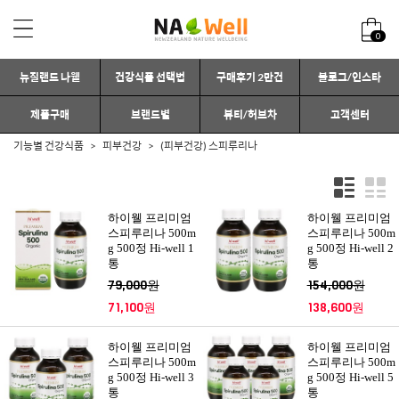
0
뉴질랜드 나웰
건강식품 선택법
구매후기 2만건
블로그/인스타
제품구매
브랜드별
뷰티/허브차
고객센터
기능별 건강식품
피부건강
(피부건강) 스피루리나
하이웰 프리미엄
하이웰 프리미엄
스피루리나 500m
스피루리나 500m
g 500정 Hi-well 1
g 500정 Hi-well 2
통
통
79,000원
154,000원
71,100원
138,600원
하이웰 프리미엄
하이웰 프리미엄
스피루리나 500m
스피루리나 500m
g 500정 Hi-well 3
g 500정 Hi-well 5
통
통