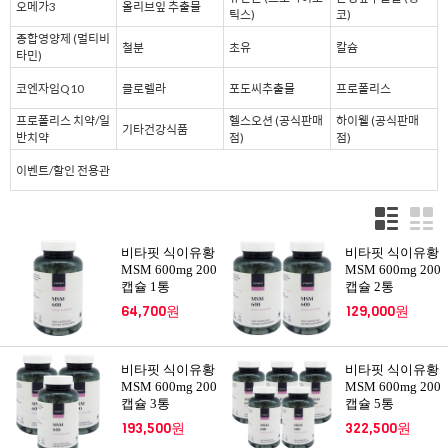
오메가3
올리브잎 추출물
틱스)
코)
종합영양제 (멀티비
철분
초유
칼슘
타민)
코엔자임Q10
클로렐라
포도씨추출물
프로폴리스
프로폴리스 치약/일
헬스오션 (공식판매
하이웰 (공식판매
기타건강식품
반치약
점)
점)
이벤트/할인 전용관
비타핏 식이유황
비타핏 식이유황
MSM 600mg 200
MSM 600mg 200
캡슐 1통
캡슐 2통
64,700원
129,000원
비타핏 식이유황
비타핏 식이유황
MSM 600mg 200
MSM 600mg 200
캡슐 3통
캡슐 5통
193,500원
322,500원