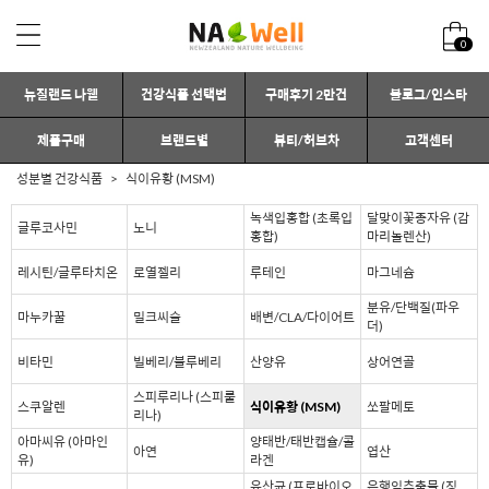
0
뉴질랜드 나웰
건강식품 선택법
구매후기 2만건
블로그/인스타
제품구매
브랜드별
뷰티/허브차
고객센터
성분별 건강식품
식이유황 (MSM)
녹색입홍합 (초록입
달맞이꽃종자유 (감
글루코사민
노니
홍합)
마리놀렌산)
레시틴/글루타치온
로열젤리
루테인
마그네슘
분유/단백질(파우
마누카꿀
밀크씨슬
배변/CLA/다이어트
더)
비타민
빌베리/블루베리
산양유
상어연골
스피루리나 (스피룰
스쿠알렌
식이유황 (MSM)
쏘팔메토
리나)
아마씨유 (아마인
양태반/태반캡슐/콜
아연
엽산
유)
라겐
유산균 (프로바이오
은행잎추출물 (징