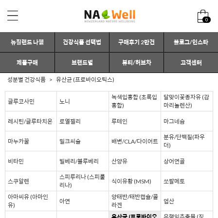
0
뉴질랜드 나웰
건강식품 선택법
구매후기 2만건
블로그/인스타
제품구매
브랜드별
뷰티/허브차
고객센터
성분별 건강식품
유산균 (프로바이오틱스)
녹색입홍합 (초록입
달맞이꽃종자유 (감
글루코사민
노니
홍합)
마리놀렌산)
레시틴/글루타치온
로열젤리
루테인
마그네슘
분유/단백질(파우
마누카꿀
밀크씨슬
배변/CLA/다이어트
더)
비타민
빌베리/블루베리
산양유
상어연골
스피루리나 (스피룰
스쿠알렌
식이유황 (MSM)
쏘팔메토
리나)
아마씨유 (아마인
양태반/태반캡슐/콜
아연
엽산
유)
라겐
유산균 (프로바이오
은행잎추출물 (징