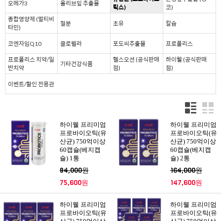
오메가3
올리브잎 추출물
틱스)
코)
종합영양제 (멀티비
철분
초유
칼슘
타민)
코엔자임Q10
클로렐라
포도씨추출물
프로폴리스
프로폴리스 치약/일
헬스오션 (공식판매
하이웰 (공식판매
기타건강식품
반치약
점)
점)
이벤트/할인 전용관
하이웰 프리미엄
하이웰 프리미엄
프로바이오틱(유
프로바이오틱(유
산균) 750억이상
산균) 750억이상
60캡슐(베지캡
60캡슐(베지캡
슐) 1통
슐) 2통
84,000원
164,000원
75,600원
147,600원
하이웰 프리미엄
하이웰 프리미엄
프로바이오틱(유
프로바이오틱(유