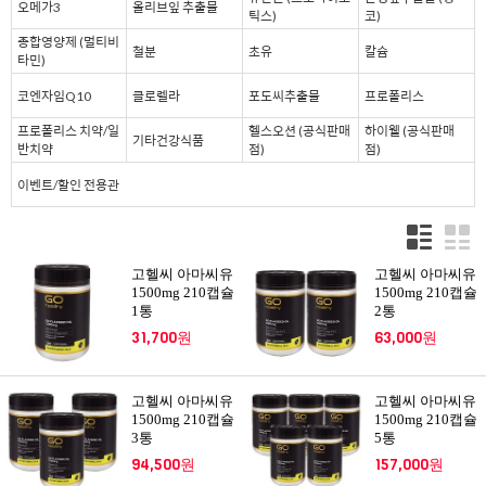
오메가3
올리브잎 추출물
틱스)
코)
종합영양제 (멀티비
철분
초유
칼슘
타민)
코엔자임Q10
클로렐라
포도씨추출물
프로폴리스
프로폴리스 치약/일
헬스오션 (공식판매
하이웰 (공식판매
기타건강식품
반치약
점)
점)
이벤트/할인 전용관
고헬씨 아마씨유
고헬씨 아마씨유
1500mg 210캡슐
1500mg 210캡슐
1통
2통
31,700원
63,000원
고헬씨 아마씨유
고헬씨 아마씨유
1500mg 210캡슐
1500mg 210캡슐
3통
5통
94,500원
157,000원