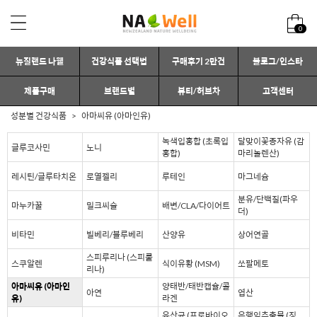
0
뉴질랜드 나웰
건강식품 선택법
구매후기 2만건
블로그/인스타
제품구매
브랜드별
뷰티/허브차
고객센터
성분별 건강식품
아마씨유 (아마인유)
녹색입홍합 (초록입
달맞이꽃종자유 (감
글루코사민
노니
홍합)
마리놀렌산)
레시틴/글루타치온
로열젤리
루테인
마그네슘
분유/단백질(파우
마누카꿀
밀크씨슬
배변/CLA/다이어트
더)
비타민
빌베리/블루베리
산양유
상어연골
스피루리나 (스피룰
스쿠알렌
식이유황 (MSM)
쏘팔메토
리나)
아마씨유 (아마인
양태반/태반캡슐/콜
아연
엽산
유)
라겐
유산균 (프로바이오
은행잎추출물 (징