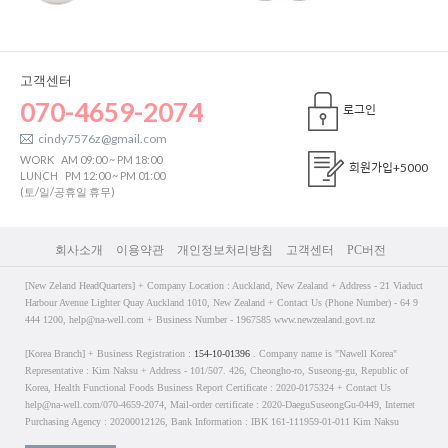
고객센터
070-4659-2074
로그인
cindy7576z@gmail.com
WORK
AM 09:00 ~ PM 18:00
회원가입
+5000
LUNCH
PM 12:00 ~ PM 01:00
(토/일/공휴일 휴무)
회사소개
이용약관
개인정보처리방침
고객센터
PC버전
[New Zeland HeadQuarters] + Company Location : Auckland, New Zealand + Address - 21 Viaduct
Harbour Avenue Lighter Quay Auckland 1010, New Zealand + Contact Us (Phone Number) - 64 9
444 1200, help@na-well.com + Business Number - 1967585 www.newzealand.govt.nz
[Korea Branch] + Business Registration :
154-10-01396
. Company name is "Nawell Korea"
Representative : Kim Naksu + Address - 101/507. 426, Cheongho-ro, Suseong-gu, Republic of
Korea, Health Functional Foods Business Report Certificate : 2020-0175324 + Contact Us
help@na-well.com/070-4659-2074, Mail-order certificate : 2020-DaeguSuseongGu-0449, Internet
Purchasing Agency : 20200012126, Bank Information : IBK 161-111959-01-011 Kim Naksu