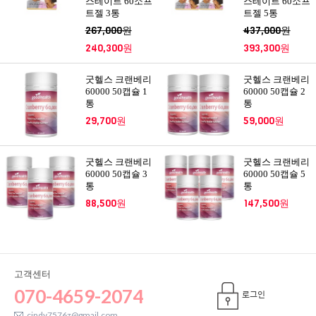
스테이트 60소프
스테이트 60소프
트젤 3통
트젤 5통
267,000원
437,000원
240,300원
393,300원
굿헬스 크랜베리
굿헬스 크랜베리
60000 50캡슐 1
60000 50캡슐 2
통
통
29,700원
59,000원
굿헬스 크랜베리
굿헬스 크랜베리
60000 50캡슐 3
60000 50캡슐 5
통
통
88,500원
147,500원
고객센터
070-4659-2074
로그인
cindy7576z@gmail.com