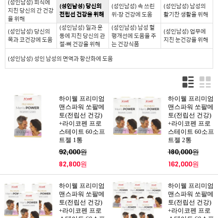
(성인남성) 회식에
(성인남성) 당신의
(성인남성) 속 쓰린
(성인남성) 남성의
지친 당신의 간 건강
전립선 건강을 위해
위·장 건강에 도움
활기찬 생활을 위해
을 위해
(성인남성) 일과 운
(성인남성) 남성 혈
(성인남성) 당신의
(성인남성) 업무에
동에 지친 당신의 관
행개선에 도움을 주
목과 코건강에 도움
지친 눈건강을 위해
절·뼈 건강을 위해
는 건강식품
(성인남성) 성인 남성의 면역과 항산화에 도움
하이웰 프리미엄
하이웰 프리미엄
맨스파워 쏘팔메
맨스파워 쏘팔메
토(전립선 건강)
토(전립선 건강)
+라이코펜 프로
+라이코펜 프로
스테이트 60소프
스테이트 60소프
트젤 1통
트젤 2통
92,000원
180,000원
82,800원
162,000원
하이웰 프리미엄
하이웰 프리미엄
맨스파워 쏘팔메
맨스파워 쏘팔메
토(전립선 건강)
토(전립선 건강)
+라이코펜 프로
+라이코펜 프로