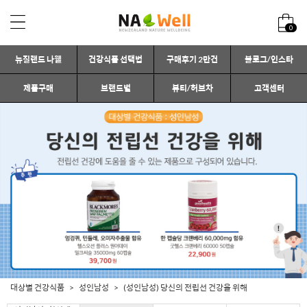
0
뉴질랜드 나웰
건강식품 선택법
구매후기 2만건
블로그/인스타
제품구매
브랜드별
뷰티/허브차
고객센터
대상별 건강식품
성인남성
(성인남성) 당신의 전립선 건강을 위해