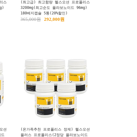
폴리스
(최고급) 최고함량 헬스오션 프로폴리스
g)
3200mg(최고순도 플라보노이드 96mg)
180베지캡슐 5통(20%할인)
365,000원
292,000원
스오션
(온가족추천 프로폴리스 정제) 헬스오션
이드
플러스 프로폴리스(2정당 플라보노이드