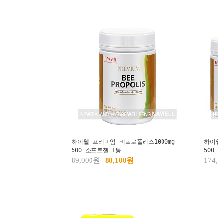
하이웰 프리미엄 비프로폴리스1000mg
하이
500 소프트젤 1통
500
89,000원
80,100원
174