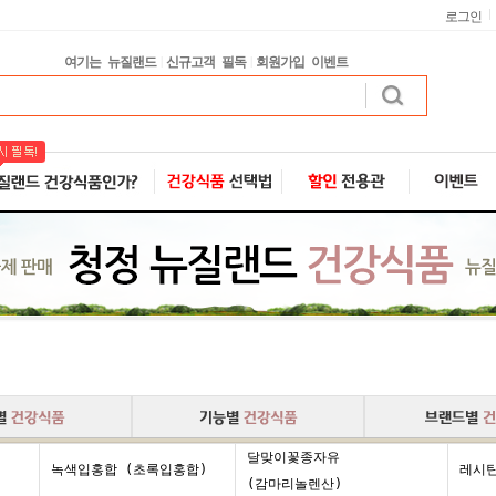
로그인
여기는 뉴질랜드
신규고객 필독
회원가입 이벤트
|
|
달맞이꽃종자유
녹색입홍합 (초록입홍합)
레시
(감마리놀렌산)