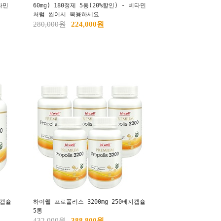
타민
60mg) 180정제 5통(20%할인) - 비타민
처럼 씹어서 복용하세요
280,000원
224,000원
지캡슐
하이웰 프로폴리스 3200mg 250베지캡슐
5통
432,000원
388,800원