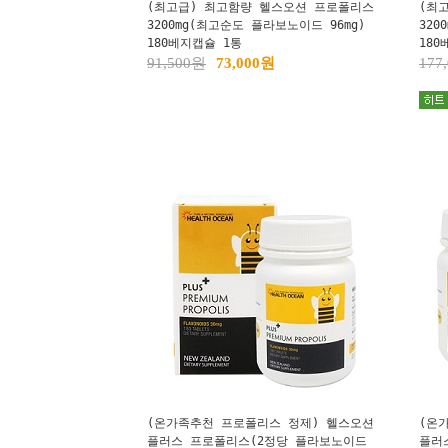
(최고급) 최고함량 헬스오션 프로폴리스
(최
3200mg(최고순도 플라보노이드 96mg)
320
180베지캡슐 1통
180
91,500원
73,000원
177
(온가족추천 프로폴리스 정제) 헬스오션
(온
플러스 프로폴리스(2정당 플라보노이드
플러