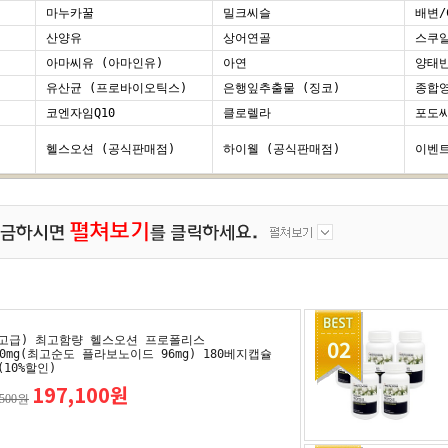
마누카꿀
밀크씨슬
배변/
산양유
상어연골
스쿠
아마씨유 (아마인유)
아연
양태
유산균 (프로바이오틱스)
은행잎추출물 (징코)
종합영
코엔자임Q10
클로렐라
포도
헬스오션 (공식판매점)
하이웰 (공식판매점)
이벤트
고급) 최고함량 헬스오션 프로폴리스
02
00mg(최고순도 플라보노이드 96mg) 180베지캡슐
(10%할인)
197,100원
,500원