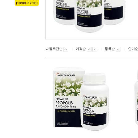
나웰추천순
|
가격순
|
등록순
|
인기