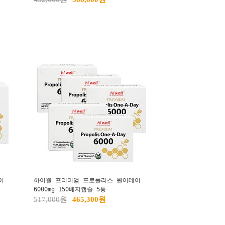
이
하이웰 프리미엄 프로폴리스 원어데이
6000mg 150베지캡슐 5통
517,000원
465,300원