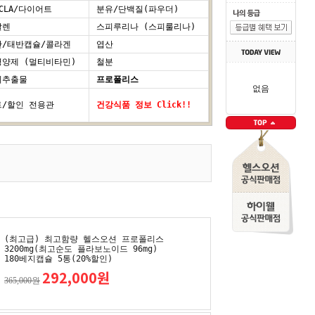
CLA/다이어트
분유/단백질(파우더)
알렌
스피루리나 (스피룰리나)
반/태반캡슐/콜라겐
엽산
양제 (멀티비타민)
철분
씨추출물
프로폴리스
없음
/할인 전용관
건강식품 정보 Click!!
(최고급) 최고함량 헬스오션 프로폴리스
3200mg(최고순도 플라보노이드 96mg)
180베지캡슐 5통(20%할인)
292,000원
365,000원