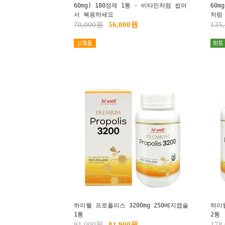
60mg) 180정제 1통 - 비타민처럼 씹어
60m
서 복용하세요
처럼
70,000원
56,000원
135
하이웰 프로폴리스 3200mg 250베지캡슐
하이웰
1통
2통
91,000원
81,900원
178