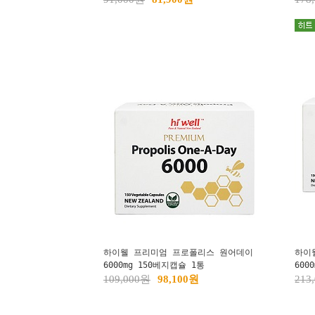
하이웰 프리미엄 프로폴리스 원어데이
하이
6000mg 150베지캡슐 1통
600
109,000원
98,100원
213