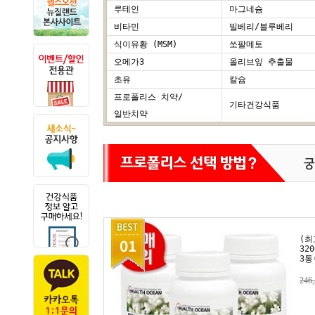
루테인
마그네슘
비타민
빌베리/블루베리
식이유황 (MSM)
쏘팔메토
오메가3
올리브잎 추출물
초유
칼슘
프로폴리스 치약/
기타건강식품
일반치약
(최
01
32
3통
246