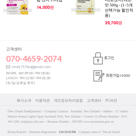
맛 500g - (1~5개
14,000원
선택가능 할인적
용)
39,700원
고객센터
070-4659-2074
로그인
cindy7576z@gmail.com
WORK
AM 09:00 ~ PM 18:00
회원가입
+5000
LUNCH
PM 12:00 ~ PM 01:00
(토/일/공휴일 휴무)
회사소개
이용약관
개인정보처리방침
고객센터
PC버전
[New Zeland HeadQuarters] + Company Location : Auckland, New Zealand + Address - 21 Viaduct
Harbour Avenue Lighter Quay Auckland 1010, New Zealand + Contact Us (Phone Number) - 64 9
444 1200, help@na-well.com + Business Number - 1967585 www.newzealand.govt.nz
[Korea Branch] + Business Registration :
154-10-01396
. Company name is "Nawell Korea"