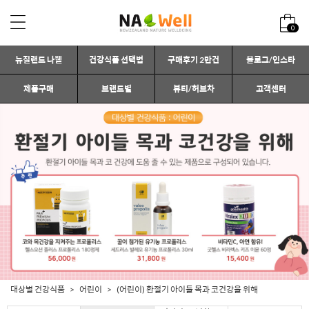
0
뉴질랜드 나웰
건강식품 선택법
구매후기 2만건
블로그/인스타
제품구매
브랜드별
뷰티/허브차
고객센터
대상별 건강식품
어린이
(어린이) 환절기 아이들 목과 코건강을 위해