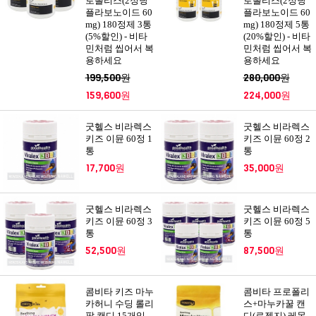
로폴리스(2정당
로폴리스(2정당
플라보노이드 60
플라보노이드 60
mg) 180정제 3통
mg) 180정제 5통
(5%할인) - 비타
(20%할인) - 비타
민처럼 씹어서 복
민처럼 씹어서 복
용하세요
용하세요
199,500원
280,000원
159,600원
224,000원
굿헬스 비라렉스
굿헬스 비라렉스
키즈 이뮨 60정 1
키즈 이뮨 60정 2
통
통
17,700원
35,000원
굿헬스 비라렉스
굿헬스 비라렉스
키즈 이뮨 60정 3
키즈 이뮨 60정 5
통
통
52,500원
87,500원
콤비타 키즈 마누
콤비타 프로폴리
카허니 수딩 롤리
스+마누카꿀 캔
팝 캔디 15개입
디(로젠지) 레몬