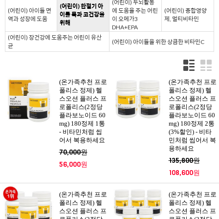
(어린이) 두뇌활동
(어린이) 환절기 아
(어린이) 아이들 면
에 도움을 주는 어린
(어린이) 종합영양
이들 목과 코건강을
역과 성장에 도움
이 오메가3
제, 멀티비타민
위해
DHA+EPA
(어린이) 장건강에 도움주는 어린이 유산
(어린이) 아이들을 위한 상큼한 비타민C
균
(온가족추천 프로
(온가족추천 프로
폴리스 정제) 헬
폴리스 정제) 헬
스오션 플러스 프
스오션 플러스 프
로폴리스(2정당
로폴리스(2정당
플라보노이드 60
플라보노이드 60
mg) 180정제 1통
mg) 180정제 2통
- 비타민처럼 씹
(3%할인) - 비타
어서 복용하세요
민처럼 씹어서 복
용하세요
70,000원
135,800원
56,000원
108,600원
(온가족추천 프로
(온가족추천 프로
폴리스 정제) 헬
폴리스 정제) 헬
스오션 플러스 프
스오션 플러스 프